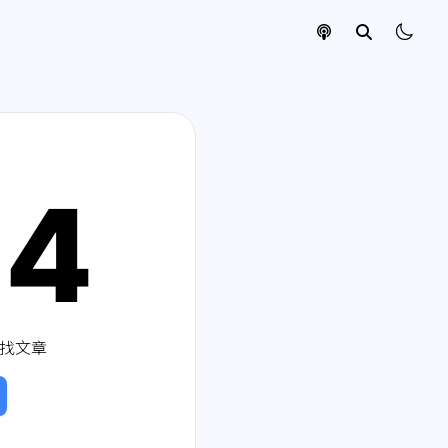
04
找文章