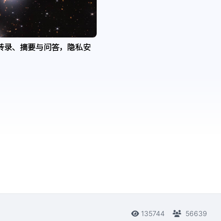
转录、摘要与问答，隐私安
135744
56639