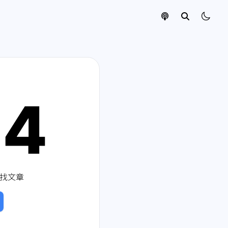
04
找文章